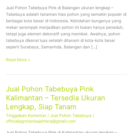
Tersedia
Jual Pohon Tabebuya Pink di Balangan ukuran lengkap –
Ukuran
Tabebuya adalah tanaman hias pohon yang semakin populer di
Lengkap,
berbagai kota besar di Indonesia. Keindahan bunganya yang
Siap
mekar serempak menjadikan pohon ini bukan hanya peneduh,
Tanam
tetapi juga elemen dekoratif yang memikat. Awalnya, pohon
tabebuya dikenal luas setelah ditanam di kota-kota besar
seperti Surabaya, Samarinda, Balangan dan […]
Read More »
Jual Pohon Tabebuya Pink
Jual
Pohon
Kalimantan – Tersedia Ukuran
Tabebuya
Lengkap, Siap Tanam
Pink
Kalimantan
Tinggalkan Komentar
/
Jual Pohon Tabebuya
/
–
officialagrotanisejahtera@gmail.com
Tersedia
Jual Pohon Tabebuya Pink di Kalimantan ukuran lengkap –