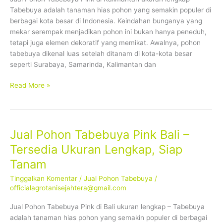
Ukuran
Tabebuya adalah tanaman hias pohon yang semakin populer di
Lengkap,
berbagai kota besar di Indonesia. Keindahan bunganya yang
Siap
mekar serempak menjadikan pohon ini bukan hanya peneduh,
Tanam
tetapi juga elemen dekoratif yang memikat. Awalnya, pohon
tabebuya dikenal luas setelah ditanam di kota-kota besar
seperti Surabaya, Samarinda, Kalimantan dan
Read More »
Jual Pohon Tabebuya Pink Bali –
Jual
Pohon
Tersedia Ukuran Lengkap, Siap
Tabebuya
Tanam
Pink
Bali
Tinggalkan Komentar
/
Jual Pohon Tabebuya
/
–
officialagrotanisejahtera@gmail.com
Tersedia
Jual Pohon Tabebuya Pink di Bali ukuran lengkap – Tabebuya
Ukuran
adalah tanaman hias pohon yang semakin populer di berbagai
Lengkap,