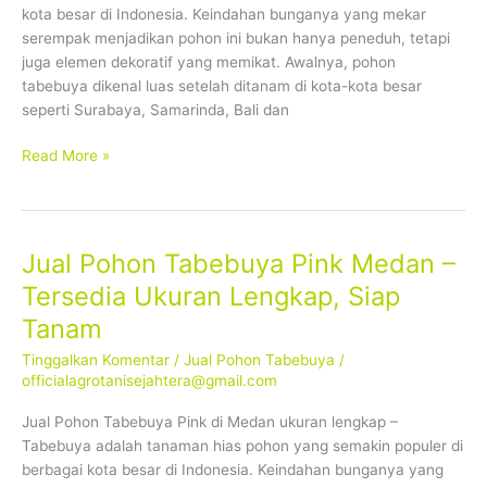
kota besar di Indonesia. Keindahan bunganya yang mekar
Siap
serempak menjadikan pohon ini bukan hanya peneduh, tetapi
Tanam
juga elemen dekoratif yang memikat. Awalnya, pohon
tabebuya dikenal luas setelah ditanam di kota-kota besar
seperti Surabaya, Samarinda, Bali dan
Read More »
Jual Pohon Tabebuya Pink Medan –
Jual
Pohon
Tersedia Ukuran Lengkap, Siap
Tabebuya
Tanam
Pink
Medan
Tinggalkan Komentar
/
Jual Pohon Tabebuya
/
–
officialagrotanisejahtera@gmail.com
Tersedia
Jual Pohon Tabebuya Pink di Medan ukuran lengkap –
Ukuran
Tabebuya adalah tanaman hias pohon yang semakin populer di
Lengkap,
berbagai kota besar di Indonesia. Keindahan bunganya yang
Siap