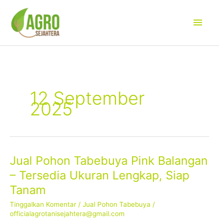
Lewati
Men
ke
konten
Uta
12 September
2025
Jual Pohon Tabebuya Pink Balangan
Jual
Pohon
– Tersedia Ukuran Lengkap, Siap
Tabebuya
Tanam
Pink
Balangan
Tinggalkan Komentar
/
Jual Pohon Tabebuya
/
–
officialagrotanisejahtera@gmail.com