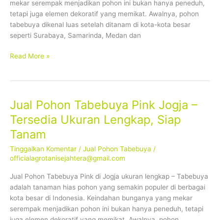
mekar serempak menjadikan pohon ini bukan hanya peneduh,
Tanam
tetapi juga elemen dekoratif yang memikat. Awalnya, pohon
tabebuya dikenal luas setelah ditanam di kota-kota besar
seperti Surabaya, Samarinda, Medan dan
Read More »
Jual Pohon Tabebuya Pink Jogja –
Jual
Pohon
Tersedia Ukuran Lengkap, Siap
Tabebuya
Tanam
Pink
Jogja
Tinggalkan Komentar
/
Jual Pohon Tabebuya
/
–
officialagrotanisejahtera@gmail.com
Tersedia
Jual Pohon Tabebuya Pink di Jogja ukuran lengkap – Tabebuya
Ukuran
adalah tanaman hias pohon yang semakin populer di berbagai
Lengkap,
kota besar di Indonesia. Keindahan bunganya yang mekar
Siap
serempak menjadikan pohon ini bukan hanya peneduh, tetapi
Tanam
juga elemen dekoratif yang memikat. Awalnya, pohon