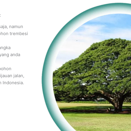
:
saja, namun
pohon trembesi
angka
yang anda
 pohon
jauan jalan,
h Indonesia.