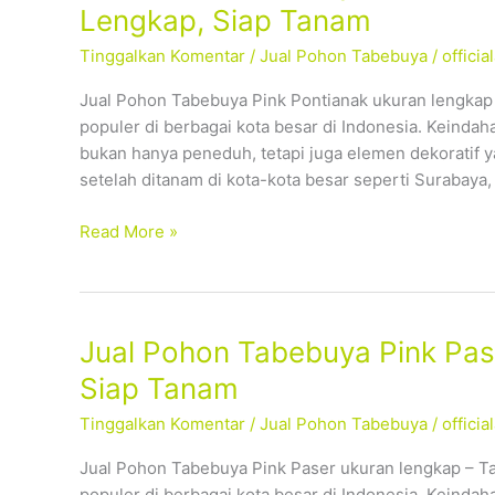
Pohon
Lengkap, Siap Tanam
Tabebuya
Tinggalkan Komentar
/
Jual Pohon Tabebuya
/
offici
Pink
Pontianak
Jual Pohon Tabebuya Pink Pontianak ukuran lengkap
–
populer di berbagai kota besar di Indonesia. Keind
Tersedia
bukan hanya peneduh, tetapi juga elemen dekoratif 
Ukuran
setelah ditanam di kota-kota besar seperti Surabaya
Lengkap,
Siap
Read More »
Tanam
Jual
Jual Pohon Tabebuya Pink Pas
Pohon
Siap Tanam
Tabebuya
Tinggalkan Komentar
/
Jual Pohon Tabebuya
/
offici
Pink
Paser
Jual Pohon Tabebuya Pink Paser ukuran lengkap – T
–
populer di berbagai kota besar di Indonesia. Keind