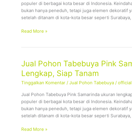
populer di berbagai kota besar di Indonesia. Keind
Tersedia
bukan hanya peneduh, tetapi juga elemen dekoratif 
Ukuran
setelah ditanam di kota-kota besar seperti Surabaya
Lengkap,
Siap
Read More »
Tanam
Jual
Jual Pohon Tabebuya Pink Sam
Pohon
Lengkap, Siap Tanam
Tabebuya
Tinggalkan Komentar
/
Jual Pohon Tabebuya
/
offici
Pink
Samarinda
Jual Pohon Tabebuya Pink Samarinda ukuran lengka
–
populer di berbagai kota besar di Indonesia. Keind
Tersedia
bukan hanya peneduh, tetapi juga elemen dekoratif 
Ukuran
setelah ditanam di kota-kota besar seperti Surabaya
Lengkap,
Siap
Read More »