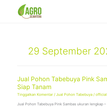
Lewati
ke
konten
29 September 20
Jual
Jual Pohon Tabebuya Pink Sam
Pohon
Siap Tanam
Tabebuya
Tinggalkan Komentar
/
Jual Pohon Tabebuya
/
offici
Pink
Sambas
Jual Pohon Tabebuya Pink Sambas ukuran lengkap –
–