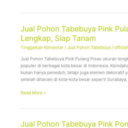
Tanam
Jual
Jual Pohon Tabebuya Pink Pul
Pohon
Lengkap, Siap Tanam
Tabebuya
Tinggalkan Komentar
/
Jual Pohon Tabebuya
/
offici
Pink
Pulang
Jual Pohon Tabebuya Pink Pulang Pisau ukuran leng
Pisau
populer di berbagai kota besar di Indonesia. Keind
–
bukan hanya peneduh, tetapi juga elemen dekoratif 
Tersedia
setelah ditanam di kota-kota besar seperti Surabaya
Ukuran
Lengkap,
Read More »
Siap
Tanam
Jual
Jual Pohon Tabebuya Pink Pon