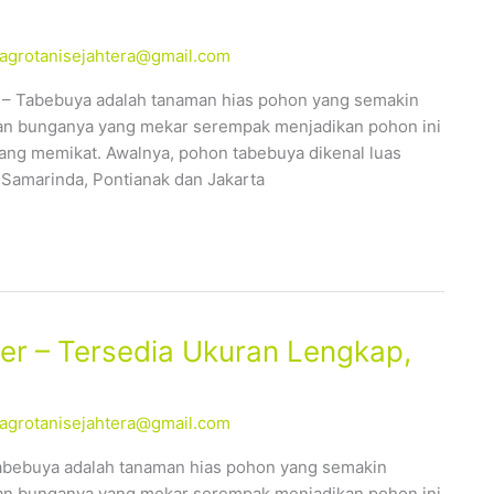
alagrotanisejahtera@gmail.com
 – Tabebuya adalah tanaman hias pohon yang semakin
ahan bunganya yang mekar serempak menjadikan pohon ini
yang memikat. Awalnya, pohon tabebuya dikenal luas
, Samarinda, Pontianak dan Jakarta
er – Tersedia Ukuran Lengkap,
alagrotanisejahtera@gmail.com
abebuya adalah tanaman hias pohon yang semakin
ahan bunganya yang mekar serempak menjadikan pohon ini