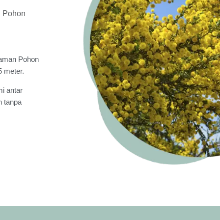
n Pohon
anaman Pohon
5 meter.
i antar
n tanpa