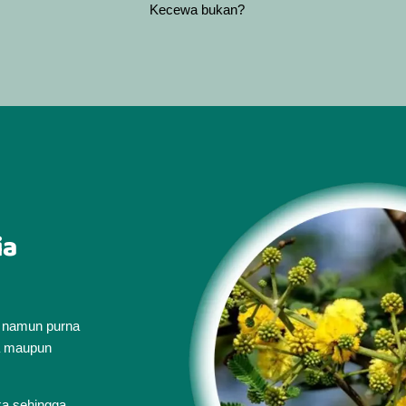
Kecewa bukan?
ia
, namun purna
ia maupun
ka sehingga