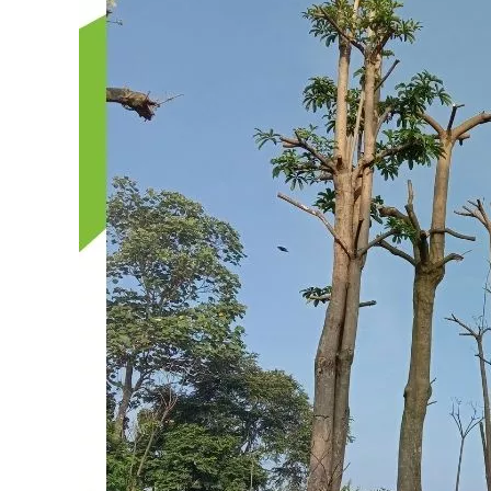
Cocok
untuk
Taman
&
Proyek
2026