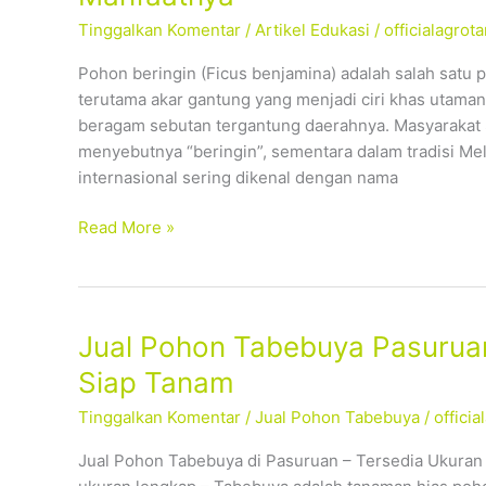
Tinggalkan Komentar
/
Artikel Edukasi
/
officialagro
Pohon beringin (Ficus benjamina) adalah salah satu 
terutama akar gantung yang menjadi ciri khas utamany
beragam sebutan tergantung daerahnya. Masyarakat 
menyebutnya “beringin”, sementara dalam tradisi Me
internasional sering dikenal dengan nama
Read More »
Jual
Jual Pohon Tabebuya Pasuruan
Pohon
Siap Tanam
Tabebuya
Tinggalkan Komentar
/
Jual Pohon Tabebuya
/
offici
Pasuruan
–
Jual Pohon Tabebuya di Pasuruan – Tersedia Ukuran
Tersedia