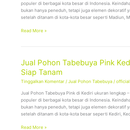
populer di berbagai kota besar di Indonesia. Keind
Tersedia
bukan hanya peneduh, tetapi juga elemen dekoratif 
Ukuran
setelah ditanam di kota-kota besar seperti Madiun, M
Lengkap,
Siap
Read More »
Tanam
Jual
Jual Pohon Tabebuya Pink Kedi
Pohon
Siap Tanam
Tabebuya
Tinggalkan Komentar
/
Jual Pohon Tabebuya
/
offici
Pink
Kediri
Jual Pohon Tabebuya Pink di Kediri ukuran lengkap 
–
populer di berbagai kota besar di Indonesia. Keind
Tersedia
bukan hanya peneduh, tetapi juga elemen dekoratif 
Ukuran
setelah ditanam di kota-kota besar seperti Kediri, Ked
Lengkap,
Siap
Read More »