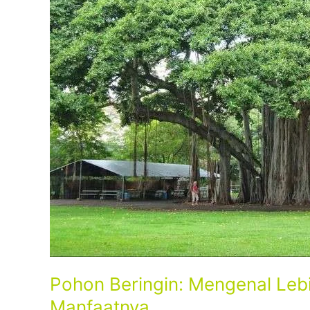
Habitat,
Jenis,
dan
Manfaatnya
Pohon Beringin: Mengenal Lebih
Manfaatnya