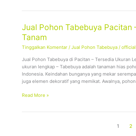
Jual
Jual Pohon Tabebuya Pacitan 
Pohon
Tanam
Tabebuya
Tinggalkan Komentar
/
Jual Pohon Tabebuya
/
offici
Pacitan
–
Jual Pohon Tabebuya di Pacitan – Tersedia Ukuran L
Tersedia
ukuran lengkap – Tabebuya adalah tanaman hias poho
Ukuran
Indonesia. Keindahan bunganya yang mekar serempak
Lengkap,
juga elemen dekoratif yang memikat. Awalnya, pohon
Siap
Tanam
Read More »
1
2