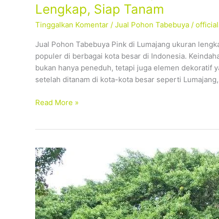
Pohon
Lengkap, Siap Tanam
Tabebuya
Tinggalkan Komentar
/
Jual Pohon Tabebuya
/
offici
Pink
Lumajang
Jual Pohon Tabebuya Pink di Lumajang ukuran lengk
–
populer di berbagai kota besar di Indonesia. Keind
Tersedia
bukan hanya peneduh, tetapi juga elemen dekoratif 
Ukuran
setelah ditanam di kota-kota besar seperti Lumajang,
Lengkap,
Siap
Read More »
Tanam
Pohon
Beringin:
Mengenal
Lebih
Dekat
Ciri,