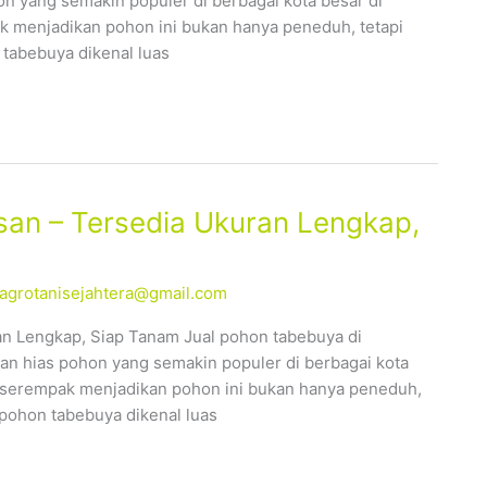
n yang semakin populer di berbagai kota besar di
 menjadikan pohon ini bukan hanya peneduh, tetapi
 tabebuya dikenal luas
an – Tersedia Ukuran Lengkap,
alagrotanisejahtera@gmail.com
n Lengkap, Siap Tanam Jual pohon tabebuya di
n hias pohon yang semakin populer di berbagai kota
 serempak menjadikan pohon ini bukan hanya peneduh,
 pohon tabebuya dikenal luas