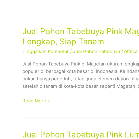
Tanam
Jual
Jual Pohon Tabebuya Pink Mag
Pohon
Lengkap, Siap Tanam
Tabebuya
Tinggalkan Komentar
/
Jual Pohon Tabebuya
/
offici
Pink
Magetan
Jual Pohon Tabebuya Pink di Magetan ukuran lengka
–
populer di berbagai kota besar di Indonesia. Keind
Tersedia
bukan hanya peneduh, tetapi juga elemen dekoratif 
Ukuran
setelah ditanam di kota-kota besar seperti Magetan, 
Lengkap,
Siap
Read More »
Tanam
Jual
Jual Pohon Tabebuya Pink Lum