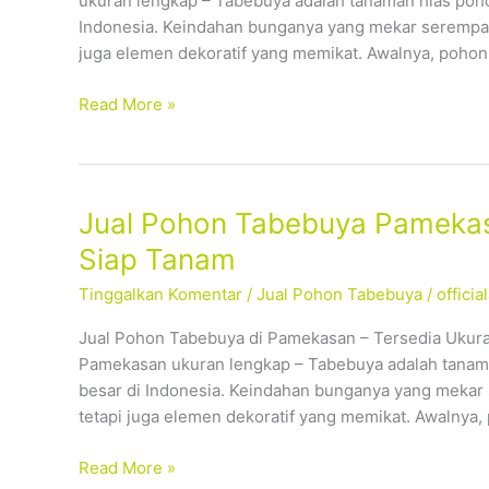
ukuran lengkap – Tabebuya adalah tanaman hias poho
Ukuran
Indonesia. Keindahan bunganya yang mekar serempak
Lengkap,
juga elemen dekoratif yang memikat. Awalnya, pohon
Siap
Tanam
Read More »
Jual
Jual Pohon Tabebuya Pamekas
Pohon
Siap Tanam
Tabebuya
Tinggalkan Komentar
/
Jual Pohon Tabebuya
/
offici
Pamekasan
–
Jual Pohon Tabebuya di Pamekasan – Tersedia Ukura
Tersedia
Pamekasan ukuran lengkap – Tabebuya adalah tanama
Ukuran
besar di Indonesia. Keindahan bunganya yang mekar
Lengkap,
tetapi juga elemen dekoratif yang memikat. Awalnya,
Siap
Tanam
Read More »