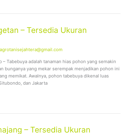
etan – Tersedia Ukuran
alagrotanisejahtera@gmail.com
p – Tabebuya adalah tanaman hias pohon yang semakin
ahan bunganya yang mekar serempak menjadikan pohon ini
yang memikat. Awalnya, pohon tabebuya dikenal luas
Situbondo, dan Jakarta
ajang – Tersedia Ukuran