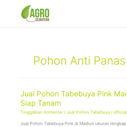
Lewati
ke
konten
Pohon Anti Panas
Jual
Jual Pohon Tabebuya Pink Mad
Pohon
Siap Tanam
Tabebuya
Tinggalkan Komentar
/
Jual Pohon Tabebuya
/
offici
Pink
Madiun
Jual Pohon Tabebuya Pink di Madiun ukuran lengkap
–