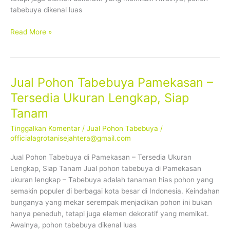
tabebuya dikenal luas
Read More »
Jual Pohon Tabebuya Pamekasan –
Jual
Pohon
Tersedia Ukuran Lengkap, Siap
Tabebuya
Tanam
Pamekasan
–
Tinggalkan Komentar
/
Jual Pohon Tabebuya
/
Tersedia
officialagrotanisejahtera@gmail.com
Ukuran
Jual Pohon Tabebuya di Pamekasan – Tersedia Ukuran
Lengkap,
Lengkap, Siap Tanam Jual pohon tabebuya di Pamekasan
Siap
ukuran lengkap – Tabebuya adalah tanaman hias pohon yang
Tanam
semakin populer di berbagai kota besar di Indonesia. Keindahan
bunganya yang mekar serempak menjadikan pohon ini bukan
hanya peneduh, tetapi juga elemen dekoratif yang memikat.
Awalnya, pohon tabebuya dikenal luas