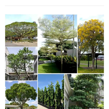
7+
Pohon
Peneduh
untuk
Rumah
Tropis,
Anti
Panas
dan
Asri