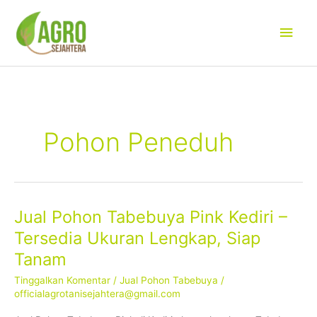
Lewati
Men
ke
konten
Uta
Pohon Peneduh
Jual Pohon Tabebuya Pink Kediri –
Jual
Pohon
Tersedia Ukuran Lengkap, Siap
Tabebuya
Tanam
Pink
Kediri
Tinggalkan Komentar
/
Jual Pohon Tabebuya
/
–
officialagrotanisejahtera@gmail.com
Tersedia