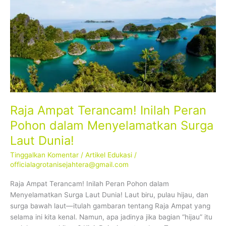
Ampat
Terancam!
Inilah
Peran
Pohon
dalam
Menyelamatkan
Surga
Laut
Dunia!
Raja Ampat Terancam! Inilah Peran
Pohon dalam Menyelamatkan Surga
Laut Dunia!
Tinggalkan Komentar
/
Artikel Edukasi
/
officialagrotanisejahtera@gmail.com
Raja Ampat Terancam! Inilah Peran Pohon dalam
Menyelamatkan Surga Laut Dunia! Laut biru, pulau hijau, dan
surga bawah laut—itulah gambaran tentang Raja Ampat yang
selama ini kita kenal. Namun, apa jadinya jika bagian “hijau” itu