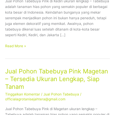
Jual Pohon Tabebuya Pink di Kediri ukuran lengkap – Tabebuya
Ukuran
adalah tanaman hias pohon yang semakin populer di berbagai
Lengkap,
kota besar di Indonesia. Keindahan bunganya yang mekar
Siap
serempak menjadikan pohon ini bukan hanya peneduh, tetapi
Tanam
juga elemen dekoratif yang memikat. Awalnya, pohon
tabebuya dikenal luas setelah ditanam di kota-kota besar
seperti Kediri, Kediri, dan Jakarta […]
Read More »
Jual Pohon Tabebuya Pink Magetan
Jual
Pohon
– Tersedia Ukuran Lengkap, Siap
Tabebuya
Tanam
Pink
Magetan
Tinggalkan Komentar
/
Jual Pohon Tabebuya
/
–
officialagrotanisejahtera@gmail.com
Tersedia
Jual Pohon Tabebuya Pink di Magetan ukuran lengkap –
Ukuran
Tabebuya adalah tanaman hias pohon yang semakin populer di