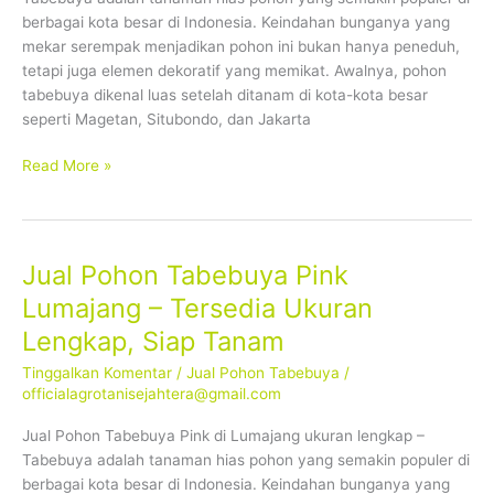
Lengkap,
berbagai kota besar di Indonesia. Keindahan bunganya yang
Siap
mekar serempak menjadikan pohon ini bukan hanya peneduh,
Tanam
tetapi juga elemen dekoratif yang memikat. Awalnya, pohon
tabebuya dikenal luas setelah ditanam di kota-kota besar
seperti Magetan, Situbondo, dan Jakarta
Read More »
Jual Pohon Tabebuya Pink
Jual
Pohon
Lumajang – Tersedia Ukuran
Tabebuya
Lengkap, Siap Tanam
Pink
Lumajang
Tinggalkan Komentar
/
Jual Pohon Tabebuya
/
–
officialagrotanisejahtera@gmail.com
Tersedia
Jual Pohon Tabebuya Pink di Lumajang ukuran lengkap –
Ukuran
Tabebuya adalah tanaman hias pohon yang semakin populer di
Lengkap,
berbagai kota besar di Indonesia. Keindahan bunganya yang
Siap