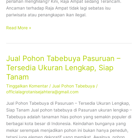
perlahan menghilang? Kini, Raja Ampat sedang Terancam.
Ancaman terhadap Raja Ampat tidak lagi sebatas isu
pariwisata atau penangkapan ikan ilegal.
Read More »
Jual Pohon Tabebuya Pasuruan –
Jual
Pohon
Tersedia Ukuran Lengkap, Siap
Tabebuya
Tanam
Pasuruan
–
Tinggalkan Komentar
/
Jual Pohon Tabebuya
/
Tersedia
officialagrotanisejahtera@gmail.com
Ukuran
Jual Pohon Tabebuya di Pasuruan – Tersedia Ukuran Lengkap,
Lengkap,
Siap Tanam Jual pohon tabebuya di Pasuruan ukuran lengkap –
Siap
Tabebuya adalah tanaman hias pohon yang semakin populer di
Tanam
berbagai kota besar di Indonesia. Keindahan bunganya yang
mekar serempak menjadikan pohon ini bukan hanya peneduh,
tetapi juga elemen dekoratif yang memikat. Awalnya, pohon