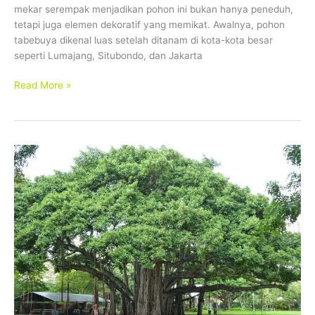
mekar serempak menjadikan pohon ini bukan hanya peneduh,
Tanam
tetapi juga elemen dekoratif yang memikat. Awalnya, pohon
tabebuya dikenal luas setelah ditanam di kota-kota besar
seperti Lumajang, Situbondo, dan Jakarta
Read More »
Pohon
Beringin:
Mengenal
Lebih
Dekat
Ciri,
Habitat,
Jenis,
dan
Manfaatnya