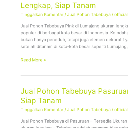
Pohon
Lengkap, Siap Tanam
Tabebuya
Tinggalkan Komentar
/
Jual Pohon Tabebuya
/
offici
Pink
Lumajang
Jual Pohon Tabebuya Pink di Lumajang ukuran lengk
–
populer di berbagai kota besar di Indonesia. Keind
Tersedia
bukan hanya peneduh, tetapi juga elemen dekoratif 
Ukuran
setelah ditanam di kota-kota besar seperti Lumajang,
Lengkap,
Siap
Read More »
Tanam
Jual
Jual Pohon Tabebuya Pasuruan
Pohon
Siap Tanam
Tabebuya
Tinggalkan Komentar
/
Jual Pohon Tabebuya
/
offici
Pasuruan
–
Jual Pohon Tabebuya di Pasuruan – Tersedia Ukuran
Tersedia
ukuran lengkap – Tabebuya adalah tanaman hias poho