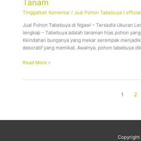
Tanam
Tabebuya
Tinggalkan Komentar
/
Jual Pohon Tabebuya
/
offici
Ngawi
–
Jual Pohon Tabebuya di Ngawi – Tersedia Ukuran Le
Tersedia
lengkap – Tabebuya adalah tanaman hias pohon yang s
Ukuran
Keindahan bunganya yang mekar serempak menjadika
Lengkap,
dekoratif yang memikat. Awalnya, pohon tabebuya dik
Siap
Tanam
Read More »
1
2
Copyrigh