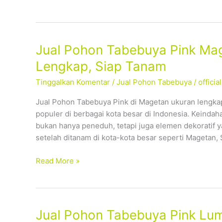
Tanam
Jual
Jual Pohon Tabebuya Pink Mag
Pohon
Lengkap, Siap Tanam
Tabebuya
Tinggalkan Komentar
/
Jual Pohon Tabebuya
/
offici
Pink
Magetan
Jual Pohon Tabebuya Pink di Magetan ukuran lengka
–
populer di berbagai kota besar di Indonesia. Keind
Tersedia
bukan hanya peneduh, tetapi juga elemen dekoratif 
Ukuran
setelah ditanam di kota-kota besar seperti Magetan, 
Lengkap,
Siap
Read More »
Tanam
Jual
Jual Pohon Tabebuya Pink Lum