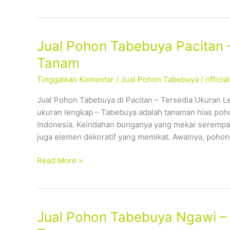
Jual
Jual Pohon Tabebuya Pacitan 
Pohon
Tanam
Tabebuya
Tinggalkan Komentar
/
Jual Pohon Tabebuya
/
offici
Pacitan
–
Jual Pohon Tabebuya di Pacitan – Tersedia Ukuran L
Tersedia
ukuran lengkap – Tabebuya adalah tanaman hias poho
Ukuran
Indonesia. Keindahan bunganya yang mekar serempak
Lengkap,
juga elemen dekoratif yang memikat. Awalnya, pohon
Siap
Tanam
Read More »
Jual
Jual Pohon Tabebuya Ngawi – 
Pohon