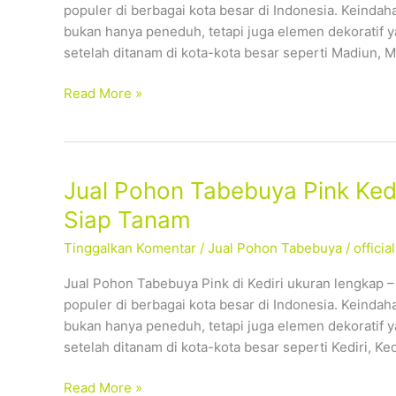
populer di berbagai kota besar di Indonesia. Keind
Tersedia
bukan hanya peneduh, tetapi juga elemen dekoratif 
Ukuran
setelah ditanam di kota-kota besar seperti Madiun, M
Lengkap,
Siap
Read More »
Tanam
Jual
Jual Pohon Tabebuya Pink Kedi
Pohon
Siap Tanam
Tabebuya
Tinggalkan Komentar
/
Jual Pohon Tabebuya
/
offici
Pink
Kediri
Jual Pohon Tabebuya Pink di Kediri ukuran lengkap 
–
populer di berbagai kota besar di Indonesia. Keind
Tersedia
bukan hanya peneduh, tetapi juga elemen dekoratif 
Ukuran
setelah ditanam di kota-kota besar seperti Kediri, Ked
Lengkap,
Siap
Read More »