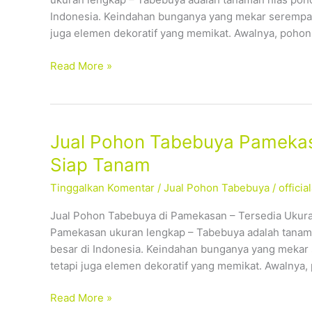
Ukuran
Indonesia. Keindahan bunganya yang mekar serempak
Lengkap,
juga elemen dekoratif yang memikat. Awalnya, pohon
Siap
Tanam
Read More »
Jual
Jual Pohon Tabebuya Pamekas
Pohon
Siap Tanam
Tabebuya
Tinggalkan Komentar
/
Jual Pohon Tabebuya
/
offici
Pamekasan
–
Jual Pohon Tabebuya di Pamekasan – Tersedia Ukura
Tersedia
Pamekasan ukuran lengkap – Tabebuya adalah tanama
Ukuran
besar di Indonesia. Keindahan bunganya yang mekar
Lengkap,
tetapi juga elemen dekoratif yang memikat. Awalnya,
Siap
Tanam
Read More »