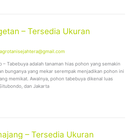
etan – Tersedia Ukuran
alagrotanisejahtera@gmail.com
p – Tabebuya adalah tanaman hias pohon yang semakin
ahan bunganya yang mekar serempak menjadikan pohon ini
yang memikat. Awalnya, pohon tabebuya dikenal luas
Situbondo, dan Jakarta
ajang – Tersedia Ukuran