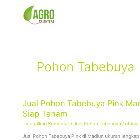
Lewati
ke
konten
Pohon Tabebuya
Jual
Jual Pohon Tabebuya Pink Mad
Pohon
Siap Tanam
Tabebuya
Tinggalkan Komentar
/
Jual Pohon Tabebuya
/
offici
Pink
Madiun
Jual Pohon Tabebuya Pink di Madiun ukuran lengkap
–