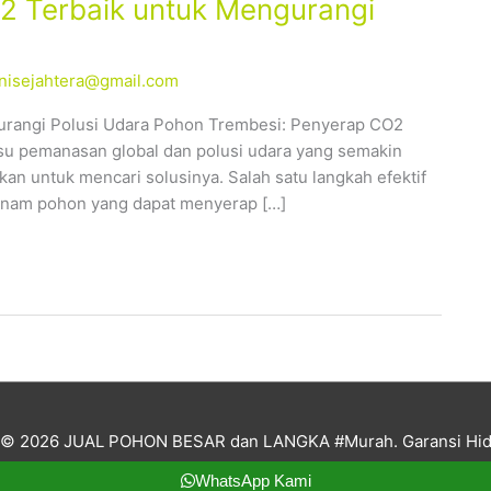
2 Terbaik untuk Mengurangi
tanisejahtera@gmail.com
rangi Polusi Udara Pohon Trembesi: Penyerap CO2
isu pemanasan global dan polusi udara yang semakin
kan untuk mencari solusinya. Salah satu langkah efektif
anam pohon yang dapat menyerap […]
t © 2026
JUAL POHON BESAR dan LANGKA #Murah. Garansi Hid
WhatsApp Kami