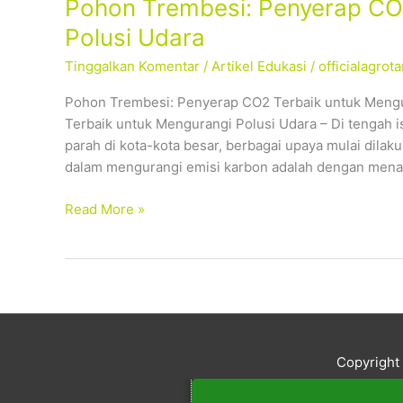
Pohon Trembesi: Penyerap CO
Polusi Udara
Tinggalkan Komentar
/
Artikel Edukasi
/
officialagro
Pohon Trembesi: Penyerap CO2 Terbaik untuk Mengu
Terbaik untuk Mengurangi Polusi Udara – Di tengah 
parah di kota-kota besar, berbagai upaya mulai dilaku
dalam mengurangi emisi karbon adalah dengan men
Read More »
Copyrigh