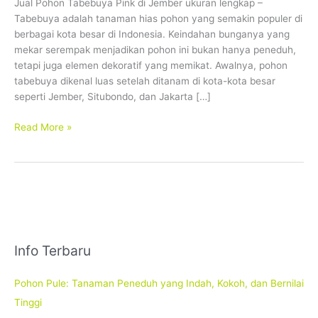
Jual Pohon Tabebuya Pink di Jember ukuran lengkap –
Ukuran
Tabebuya adalah tanaman hias pohon yang semakin populer di
Lengkap,
berbagai kota besar di Indonesia. Keindahan bunganya yang
Siap
mekar serempak menjadikan pohon ini bukan hanya peneduh,
Tanam
tetapi juga elemen dekoratif yang memikat. Awalnya, pohon
tabebuya dikenal luas setelah ditanam di kota-kota besar
seperti Jember, Situbondo, dan Jakarta […]
Read More »
Info Terbaru
Pohon Pule: Tanaman Peneduh yang Indah, Kokoh, dan Bernilai
Tinggi