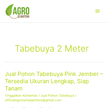
Lewati
Men
ke
konten
Uta
Tabebuya 2 Meter
Jual Pohon Tabebuya Pink Jember –
Jual
Pohon
Tersedia Ukuran Lengkap, Siap
Tabebuya
Tanam
Pink
Jember
Tinggalkan Komentar
/
Jual Pohon Tabebuya
/
–
officialagrotanisejahtera@gmail.com
Tersedia