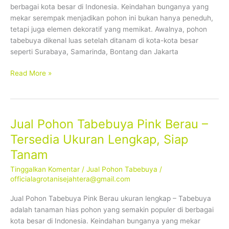
berbagai kota besar di Indonesia. Keindahan bunganya yang
Siap
mekar serempak menjadikan pohon ini bukan hanya peneduh,
Tanam
tetapi juga elemen dekoratif yang memikat. Awalnya, pohon
tabebuya dikenal luas setelah ditanam di kota-kota besar
seperti Surabaya, Samarinda, Bontang dan Jakarta
Read More »
Jual Pohon Tabebuya Pink Berau –
Jual
Pohon
Tersedia Ukuran Lengkap, Siap
Tabebuya
Tanam
Pink
Berau
Tinggalkan Komentar
/
Jual Pohon Tabebuya
/
–
officialagrotanisejahtera@gmail.com
Tersedia
Jual Pohon Tabebuya Pink Berau ukuran lengkap – Tabebuya
Ukuran
adalah tanaman hias pohon yang semakin populer di berbagai
Lengkap,
kota besar di Indonesia. Keindahan bunganya yang mekar
Siap