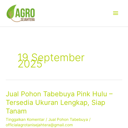
Lewati
Men
ke
konten
Uta
19 September
2025
Jual Pohon Tabebuya Pink Hulu –
Jual
Pohon
Tersedia Ukuran Lengkap, Siap
Tabebuya
Tanam
Pink
Hulu
Tinggalkan Komentar
/
Jual Pohon Tabebuya
/
–
officialagrotanisejahtera@gmail.com