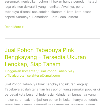
serempak menjadikan pohon ini bukan hanya peneduh, tetapi
Tanam
juga elemen dekoratif yang memikat. Awalnya, pohon
tabebuya dikenal luas setelah ditanam di kota-kota besar
seperti Surabaya, Samarinda, Berau dan Jakarta
Read More »
Jual Pohon Tabebuya Pink
Jual
Pohon
Bengkayang – Tersedia Ukuran
Tabebuya
Lengkap, Siap Tanam
Pink
Bengkayang
Tinggalkan Komentar
/
Jual Pohon Tabebuya
/
–
officialagrotanisejahtera@gmail.com
Tersedia
Jual Pohon Tabebuya Pink Bengkayang ukuran lengkap –
Ukuran
Tabebuya adalah tanaman hias pohon yang semakin populer di
Lengkap,
berbagai kota besar di Indonesia. Keindahan bunganya yang
Siap
mekar serempak menjadikan pohon ini bukan hanya peneduh,
Tanam
tetapi juga elemen dekoratif yang memikat. Awalnya, pohon