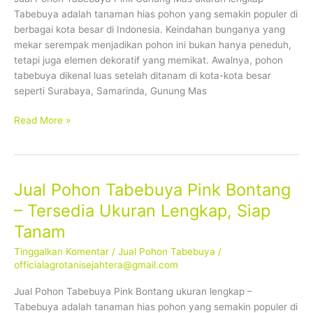
Tersedia
Tabebuya adalah tanaman hias pohon yang semakin populer di
Ukuran
berbagai kota besar di Indonesia. Keindahan bunganya yang
Lengkap,
mekar serempak menjadikan pohon ini bukan hanya peneduh,
Siap
tetapi juga elemen dekoratif yang memikat. Awalnya, pohon
Tanam
tabebuya dikenal luas setelah ditanam di kota-kota besar
seperti Surabaya, Samarinda, Gunung Mas
Read More »
Jual Pohon Tabebuya Pink Bontang
Jual
Pohon
– Tersedia Ukuran Lengkap, Siap
Tabebuya
Tanam
Pink
Bontang
Tinggalkan Komentar
/
Jual Pohon Tabebuya
/
–
officialagrotanisejahtera@gmail.com
Tersedia
Jual Pohon Tabebuya Pink Bontang ukuran lengkap –
Ukuran
Tabebuya adalah tanaman hias pohon yang semakin populer di
Lengkap,