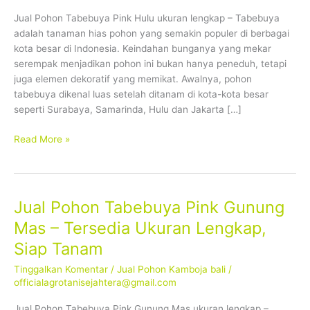
Tersedia
Jual Pohon Tabebuya Pink Hulu ukuran lengkap – Tabebuya
Ukuran
adalah tanaman hias pohon yang semakin populer di berbagai
Lengkap,
kota besar di Indonesia. Keindahan bunganya yang mekar
Siap
serempak menjadikan pohon ini bukan hanya peneduh, tetapi
Tanam
juga elemen dekoratif yang memikat. Awalnya, pohon
tabebuya dikenal luas setelah ditanam di kota-kota besar
seperti Surabaya, Samarinda, Hulu dan Jakarta […]
Read More »
Jual Pohon Tabebuya Pink Gunung
Jual
Pohon
Mas – Tersedia Ukuran Lengkap,
Tabebuya
Siap Tanam
Pink
Gunung
Tinggalkan Komentar
/
Jual Pohon Kamboja bali
/
Mas
officialagrotanisejahtera@gmail.com
–
Jual Pohon Tabebuya Pink Gunung Mas ukuran lengkap –