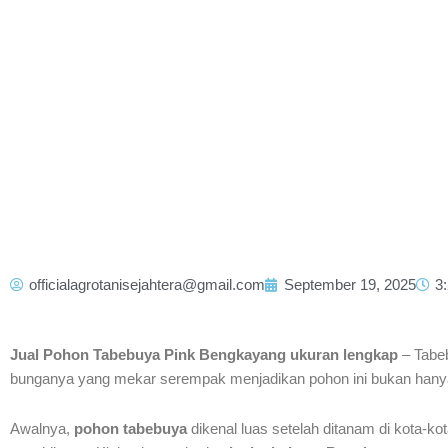
officialagrotanisejahtera@gmail.com
September 19, 2025
3
Jual Pohon Tabebuya Pink Bengkayang ukuran lengkap
– Tabeb
bunganya yang mekar serempak menjadikan pohon ini bukan hanya 
Awalnya,
pohon tabebuya
dikenal luas setelah ditanam di kota-k