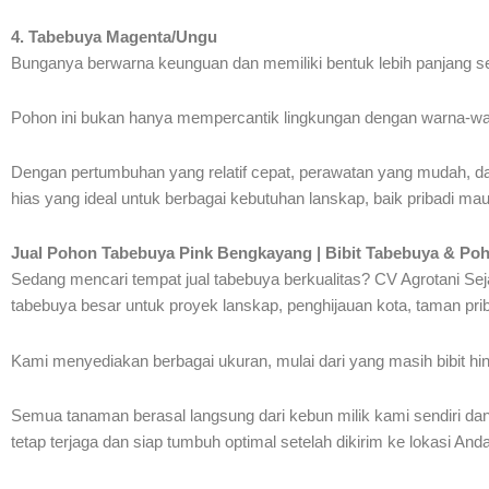
4. Tabebuya Magenta/Ungu
Bunganya berwarna keunguan dan memiliki bentuk lebih panjang sepe
Pohon ini bukan hanya mempercantik lingkungan dengan warna-war
Dengan pertumbuhan yang relatif cepat, perawatan yang mudah, d
hias yang ideal untuk berbagai kebutuhan lanskap, baik pribadi mau
Jual Pohon Tabebuya Pink Bengkayang | Bibit Tabebuya & Po
Sedang mencari tempat jual tabebuya berkualitas? CV Agrotani Sej
tabebuya besar untuk proyek lanskap, penghijauan kota, taman pri
Kami menyediakan berbagai ukuran, mulai dari yang masih bibit h
Semua tanaman berasal langsung dari kebun milik kami sendiri dan
tetap terjaga dan siap tumbuh optimal setelah dikirim ke lokasi Anda