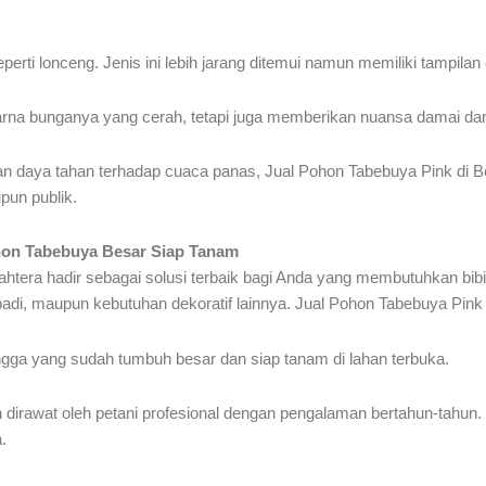
rti lonceng. Jenis ini lebih jarang ditemui namun memiliki tampilan 
na bunganya yang cerah, tetapi juga memberikan nuansa damai dan 
an daya tahan terhadap cuaca panas, Jual Pohon Tabebuya Pink di B
pun publik.
hon Tabebuya Besar Siap Tanam
ahtera hadir sebagai solusi terbaik bagi Anda yang membutuhkan bib
badi, maupun kebutuhan dekoratif lainnya. Jual Pohon Tabebuya Pin
ingga yang sudah tumbuh besar dan siap tanam di lahan terbuka.
 dirawat oleh petani profesional dengan pengalaman bertahun-tahun.
.