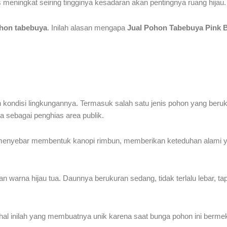
s meningkat seiring tingginya kesadaran akan pentingnya ruang hijau.
pohon tabebuya
. Inilah alasan mengapa
Jual Pohon Tabebuya Pink
an kondisi lingkungannya. Termasuk salah satu jenis pohon yang ber
 sebagai penghias area publik.
 menyebar membentuk kanopi rimbun, memberikan keteduhan alami 
warna hijau tua. Daunnya berukuran sedang, tidak terlalu lebar, ta
hal inilah yang membuatnya unik karena saat bunga pohon ini berm