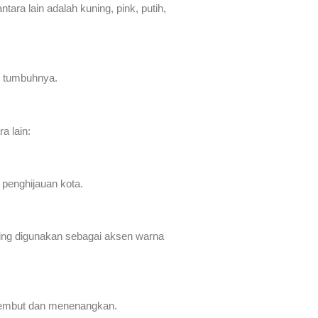
ara lain adalah kuning, pink, putih,
t tumbuhnya.
a lain:
 penghijauan kota.
ring digunakan sebagai aksen warna
 lembut dan menenangkan.