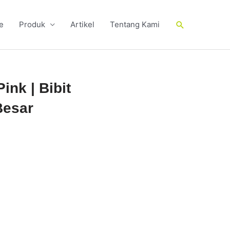
Cari
e
Produk
Artikel
Tentang Kami
nk | Bibit
Besar