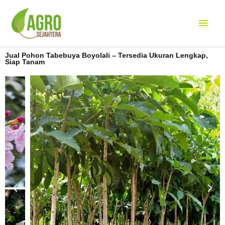
Lewati
Men
ke
konten
Uta
Jual Pohon Tabebuya Boyolali – Tersedia Ukuran Lengkap,
Siap Tanam