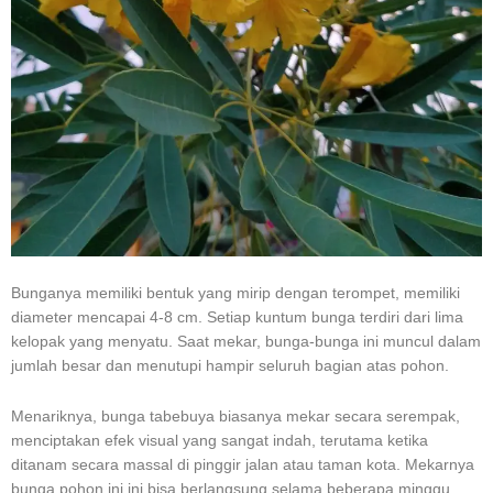
Bunganya memiliki bentuk yang mirip dengan terompet, memiliki
diameter mencapai 4-8 cm. Setiap kuntum bunga terdiri dari lima
kelopak yang menyatu. Saat mekar, bunga-bunga ini muncul dalam
jumlah besar dan menutupi hampir seluruh bagian atas pohon.
Menariknya, bunga tabebuya biasanya mekar secara serempak,
menciptakan efek visual yang sangat indah, terutama ketika
ditanam secara massal di pinggir jalan atau taman kota. Mekarnya
bunga pohon ini ini bisa berlangsung selama beberapa minggu.