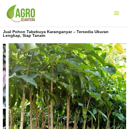
Lewati
Men
ke
konten
Uta
Jual Pohon Tabebuya Karanganyar – Tersedia Ukuran
Lengkap, Siap Tanam