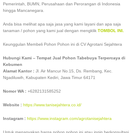
Pemerintah, BUMN, Perusahaan dan Perorangan di Indonesia
hingga Mancanegara.
Anda bisa melihat apa saja jasa yang kami layani dan apa saja
tanaman / pohon yang kami jual dengan mengklik
TOMBOL INI.
Keunggulan Membeli Pohon Pohon ini di CV Agrotani Sejahtera
Hubungi Kami – Tempat Jual Pohon Tabebuya Terpercaya di
Kebumen
Alamat Kantor :
Jl. Air Mancur No.15, Ds. Rembang, Kec.
Ngadiluwih, Kabupaten Kediri, Jawa Timur 64171
Nomor WA :
+6282131585252
Website :
https://www.tanisejahtera.co.id/
Instagram :
https://www.instagram.com/agrotanisejahtera
Untuk menanyakan harga pohon pohon ini atau ingin berkonsultasi