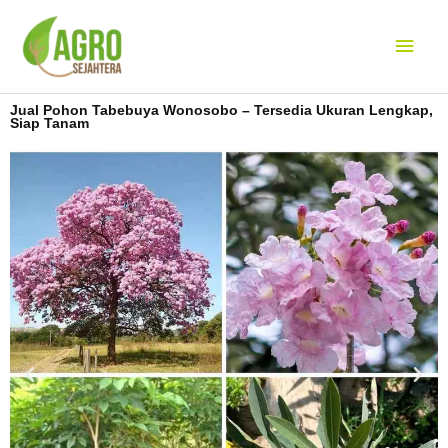
Lewati
Men
ke
konten
Uta
Jual Pohon Tabebuya Wonosobo – Tersedia Ukuran Lengkap,
Siap Tanam