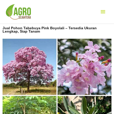
Lewati
Men
ke
konten
Uta
Jual Pohon Tabebuya Pink Boyolali – Tersedia Ukuran
Lengkap, Siap Tanam