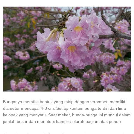
Bunganya memiliki bentuk yang mirip dengan terompet, memiliki
diameter mencapai 4-8 cm. Setiap kuntum bunga terdiri dari lima
kelopak yang menyatu. Saat mekar, bunga-bunga ini muncul dalam
jumlah besar dan menutupi hampir seluruh bagian atas pohon.