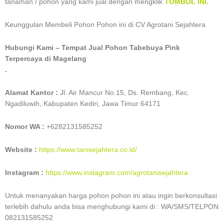
tanaman / pohon yang kami jual dengan mengklik
TOMBOL INI.
Keunggulan Membeli Pohon Pohon ini di CV Agrotani Sejahtera
Hubungi Kami – Tempat Jual Pohon Tabebuya Pink
Terpercaya di Magelang
.
Alamat Kantor :
Jl. Air Mancur No.15, Ds. Rembang, Kec.
Ngadiluwih, Kabupaten Kediri, Jawa Timur 64171
Nomor WA :
+6282131585252
Website :
https://www.tanisejahtera.co.id/
Instagram
:
https://www.instagram.com/agrotanisejahtera
Untuk menanyakan harga pohon pohon ini atau ingin berkonsultasi
terlebih dahulu anda bisa menghubungi kami di : WA/SMS/TELPON
082131585252