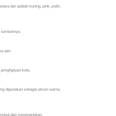
ara lain adalah kuning, pink, putih,
t tumbuhnya.
a lain:
 penghijauan kota.
ring digunakan sebagai aksen warna
 lembut dan menenangkan.