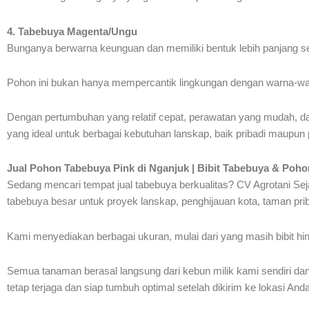
4. Tabebuya Magenta/Ungu
Bunganya berwarna keunguan dan memiliki bentuk lebih panjang sepe
Pohon ini bukan hanya mempercantik lingkungan dengan warna-war
Dengan pertumbuhan yang relatif cepat, perawatan yang mudah, da
yang ideal untuk berbagai kebutuhan lanskap, baik pribadi maupun 
Jual Pohon Tabebuya Pink di Nganjuk | Bibit Tabebuya & Poh
Sedang mencari tempat jual tabebuya berkualitas? CV Agrotani Sej
tabebuya besar untuk proyek lanskap, penghijauan kota, taman pri
Kami menyediakan berbagai ukuran, mulai dari yang masih bibit h
Semua tanaman berasal langsung dari kebun milik kami sendiri dan
tetap terjaga dan siap tumbuh optimal setelah dikirim ke lokasi Anda