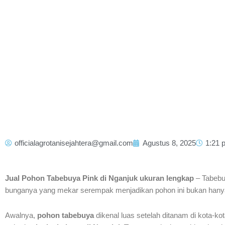
officialagrotanisejahtera@gmail.com
Agustus 8, 2025
1:21 
Jual Pohon Tabebuya Pink di Nganjuk ukuran lengkap
– Tabebu
bunganya yang mekar serempak menjadikan pohon ini bukan hanya 
Awalnya,
pohon tabebuya
dikenal luas setelah ditanam di kota-ko