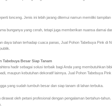
rti lonceng. Jenis ini lebih jarang ditemui namun memiliki tampilan 
na bunganya yang cerah, tetapi juga memberikan nuansa damai dan 
n daya tahan terhadap cuaca panas, Jual Pohon Tabebuya Pink di Ng
publik.
on Tabebuya Besar Siap Tanam
ahtera hadir sebagai solusi terbaik bagi Anda yang membutuhkan bib
badi, maupun kebutuhan dekoratif lainnya. Jual Pohon Tabebuya Pink 
ingga yang sudah tumbuh besar dan siap tanam di lahan terbuka.
 dirawat oleh petani profesional dengan pengalaman bertahun-tahun.
.