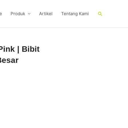
Cari
e
Produk
Artikel
Tentang Kami
nk | Bibit
Besar