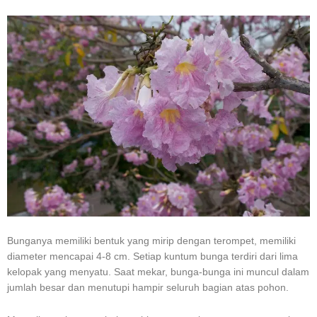
Bunganya memiliki bentuk yang mirip dengan terompet, memiliki
diameter mencapai 4-8 cm. Setiap kuntum bunga terdiri dari lima
kelopak yang menyatu. Saat mekar, bunga-bunga ini muncul dalam
jumlah besar dan menutupi hampir seluruh bagian atas pohon.