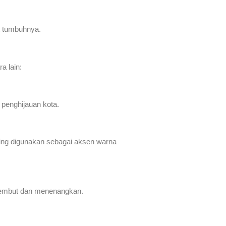
t tumbuhnya.
a lain:
 penghijauan kota.
ring digunakan sebagai aksen warna
 lembut dan menenangkan.