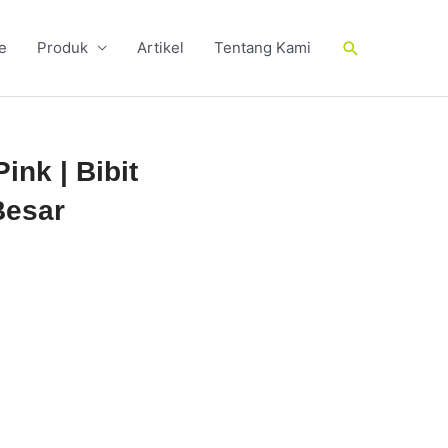
Cari
e
Produk
Artikel
Tentang Kami
nk | Bibit
Besar