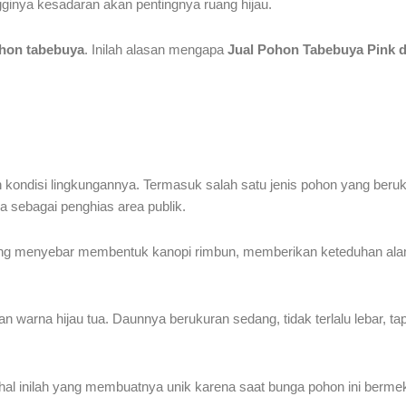
gginya kesadaran akan pentingnya ruang hijau.
pohon tabebuya
. Inilah alasan mengapa
Jual Pohon Tabebuya Pink 
an kondisi lingkungannya. Termasuk salah satu jenis pohon yang ber
 sebagai penghias area publik.
ang menyebar membentuk kanopi rimbun, memberikan keteduhan al
warna hijau tua. Daunnya berukuran sedang, tidak terlalu lebar, ta
hal inilah yang membuatnya unik karena saat bunga pohon ini berm