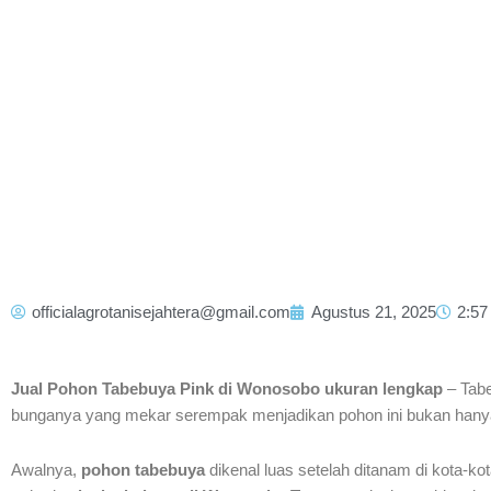
officialagrotanisejahtera@gmail.com
Agustus 21, 2025
2:57
Jual Pohon Tabebuya Pink di Wonosobo ukuran lengkap
– Tabe
bunganya yang mekar serempak menjadikan pohon ini bukan hanya 
Awalnya,
pohon tabebuya
dikenal luas setelah ditanam di kota-k