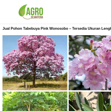
Lewati
ke
konten
Jual Pohon Tabebuya Pink Wonosobo – Tersedia Ukuran Leng