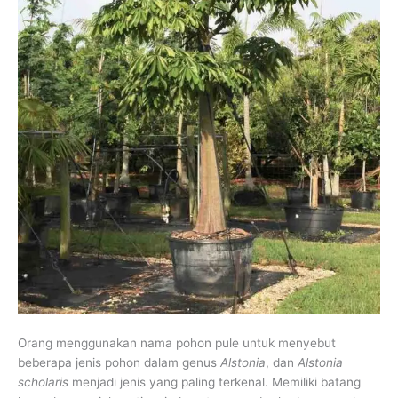
Orang menggunakan nama pohon pule untuk menyebut
beberapa jenis pohon dalam genus
Alstonia
, dan
Alstonia
scholaris
menjadi jenis yang paling terkenal. Memiliki batang