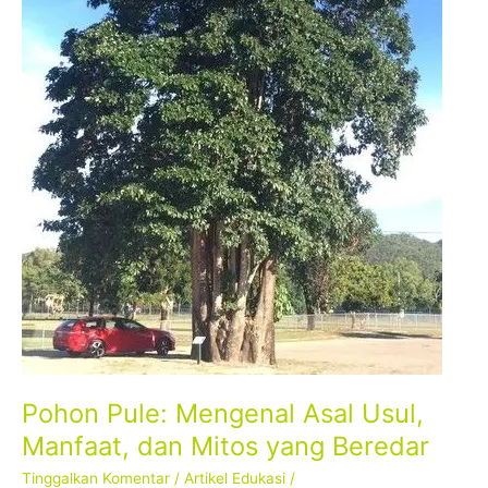
Mitos
yang
Beredar
Pohon Pule: Mengenal Asal Usul,
Manfaat, dan Mitos yang Beredar
Tinggalkan Komentar
/
Artikel Edukasi
/